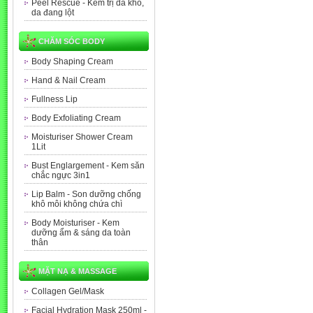
Peel Rescue - Kem trị da khô,
da đang lột
CHĂM SÓC BODY
Body Shaping Cream
Hand & Nail Cream
Fullness Lip
Body Exfoliating Cream
Moisturiser Shower Cream
1Lit
Bust Englargement - Kem săn
chắc ngực 3in1
Lip Balm - Son dưỡng chống
khô môi không chứa chì
Body Moisturiser - Kem
dưỡng ẩm & sáng da toàn
thân
MẶT NẠ & MASSAGE
Collagen Gel/Mask
Facial Hydration Mask 250ml -