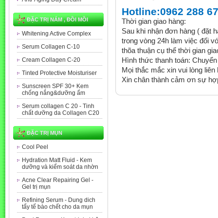
Hotline:0962 288 6
ĐẶC TRỊ NÁM , ĐỒI MỒI
Thời gian giao hàng:
Sau khi nhận đơn hàng ( đặt hà
Whitening Active Complex
trong vòng 24h làm việc đối 
Serum Collagen C-10
thõa thuận cụ thể thời gian gi
Hình thức thanh toán: Chuyển 
Cream Collagen C-20
Mọi thắc mắc xin vui lòng liên
Tinted Protective Moisturiser
Xin chân thành cảm ơn sự hợ
Sunscreen SPF 30+ Kem
chống nắng&dưỡng ẩm
Serum collagen C 20 - Tinh
chất dưỡng da Collagen C20
ĐẶC TRỊ MỤN
Cool Peel
Hydration Matt Fluid - Kem
dưỡng và kiểm soát da nhờn
Acne Clear Repairing Gel -
Gel trị mụn
Refining Serum - Dung dich
tẩy tế bào chết cho da mụn