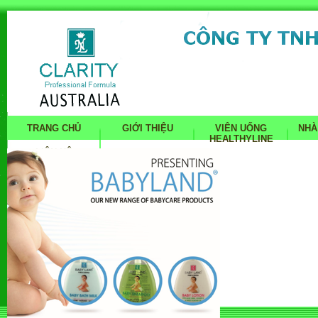
TRANG CHỦ
GIỚI THIỆU
VIÊN UỐNG
NHÀ
HEALTHYLINE
LIÊN HỆ