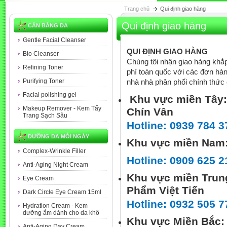
Trang chủ
Qui định giao hàng
Qui định giao hàng
CÂN BẰNG DA
Gentle Facial Cleanser
QUI ĐỊNH GIAO HÀNG
Bio Cleanser
Chúng tôi nhận giao hàng khắp
Refining Toner
phí toàn quốc với các đơn hàng
Purifying Toner
nhà nhà phân phối chính thức 
Facial polishing gel
Khu vực miền Tây:
Makeup Remover - Kem Tẩy
Chín Vân
Trang Sạch Sâu
Hotline: 0939 784 3
DƯỠNG DA MỖI NGÀY
Khu vực miền Nam:
Complex-Wrinkle Filler
Hotline: 0909 625 2
Anti-Aging Night Cream
Khu vực miền Tru
Eye Cream
Phẩm Việt Tiến
Dark Circle Eye Cream 15ml
Hotline: 0932 505 7
Hydration Cream - Kem
dưỡng ẩm dành cho da khô
Khu vực Miền Bắc:
Anti-Aging Day Cream