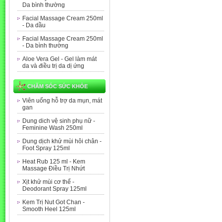
Da bình thường
Facial Massage Cream 250ml
- Da dầu
Facial Massage Cream 250ml
- Da bình thường
Aloe Vera Gel - Gel làm mát
da và điều trị da dị ứng
CHĂM SÓC SỨC KHỎE
Viên uống hỗ trợ da mụn, mát
gan
Dung dich vệ sinh phụ nữ -
Feminine Wash 250ml
Dung dịch khử mùi hôi chân -
Foot Spray 125ml
Heat Rub 125 ml - Kem
Massage Điều Trị Nhứt
Xịt khử mùi cơ thể -
Deodorant Spray 125ml
Kem Trị Nut Got Chan -
Smooth Heel 125ml