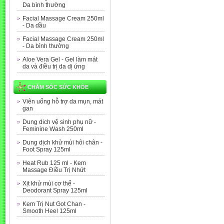
Da bình thường
Facial Massage Cream 250ml
- Da dầu
Facial Massage Cream 250ml
- Da bình thường
Aloe Vera Gel - Gel làm mát
da và điều trị da dị ứng
CHĂM SÓC SỨC KHỎE
Viên uống hỗ trợ da mụn, mát
gan
Dung dich vệ sinh phụ nữ -
Feminine Wash 250ml
Dung dịch khử mùi hôi chân -
Foot Spray 125ml
Heat Rub 125 ml - Kem
Massage Điều Trị Nhứt
Xịt khử mùi cơ thể -
Deodorant Spray 125ml
Kem Trị Nut Got Chan -
Smooth Heel 125ml