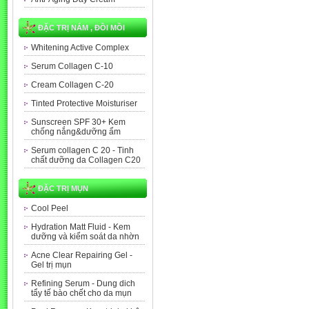
ĐẶC TRỊ NÁM , ĐỒI MỒI
Whitening Active Complex
Serum Collagen C-10
Cream Collagen C-20
Tinted Protective Moisturiser
Sunscreen SPF 30+ Kem
chống nắng&dưỡng ẩm
Serum collagen C 20 - Tinh
chất dưỡng da Collagen C20
ĐẶC TRỊ MỤN
Cool Peel
Hydration Matt Fluid - Kem
dưỡng và kiểm soát da nhờn
Acne Clear Repairing Gel -
Gel trị mụn
Refining Serum - Dung dich
tẩy tế bào chết cho da mụn