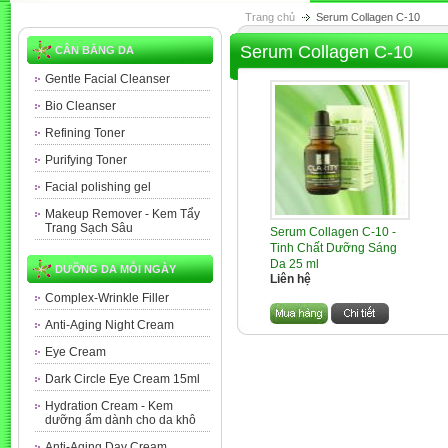
Trang chủ
Serum Collagen C-10
Serum Collagen C-10
CÂN BẰNG DA
Gentle Facial Cleanser
Bio Cleanser
Refining Toner
Purifying Toner
Facial polishing gel
Makeup Remover - Kem Tẩy
Trang Sạch Sâu
Serum Collagen C-10 -
Tinh Chất Dưỡng Sáng
Da 25 ml
DƯỠNG DA MỖI NGÀY
Liên hệ
Complex-Wrinkle Filler
Anti-Aging Night Cream
Eye Cream
Dark Circle Eye Cream 15ml
Hydration Cream - Kem
dưỡng ẩm dành cho da khô
Anti-Aging Day Cream