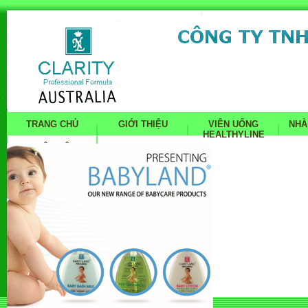
TRANG CHỦ
GIỚI THIỆU
VIÊN UỐNG
NHÀ
HEALTHYLINE
LIÊN HỆ