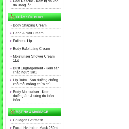
Peel Rescue - Kem trị da khô,
da đang lột
CHĂM SÓC BODY
Body Shaping Cream
Hand & Nail Cream
Fullness Lip
Body Exfoliating Cream
Moisturiser Shower Cream
1Lit
Bust Englargement - Kem săn
chắc ngực 3in1
Lip Balm - Son dưỡng chống
khô môi không chứa chì
Body Moisturiser - Kem
dưỡng ẩm & sáng da toàn
thân
MẶT NẠ & MASSAGE
Collagen Gel/Mask
Facial Hydration Mask 250ml -