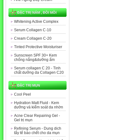
ĐẶC TRỊ NÁM , ĐỒI MỒI
Whitening Active Complex
Serum Collagen C-10
Cream Collagen C-20
Tinted Protective Moisturiser
Sunscreen SPF 30+ Kem
chống nắng&dưỡng ẩm
Serum collagen C 20 - Tinh
chất dưỡng da Collagen C20
ĐẶC TRỊ MỤN
Cool Peel
Hydration Matt Fluid - Kem
dưỡng và kiểm soát da nhờn
Acne Clear Repairing Gel -
Gel trị mụn
Refining Serum - Dung dich
tẩy tế bào chết cho da mụn