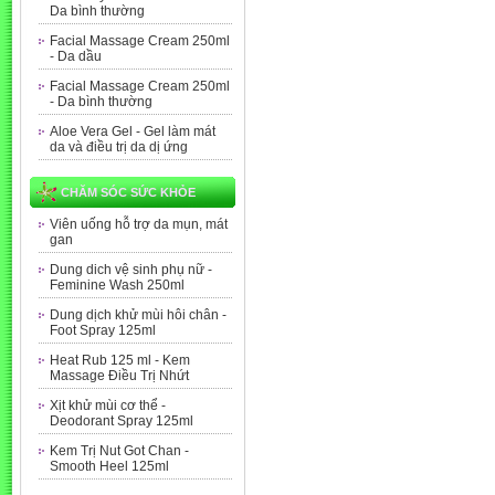
Da bình thường
Facial Massage Cream 250ml
- Da dầu
Facial Massage Cream 250ml
- Da bình thường
Aloe Vera Gel - Gel làm mát
da và điều trị da dị ứng
CHĂM SÓC SỨC KHỎE
Viên uống hỗ trợ da mụn, mát
gan
Dung dich vệ sinh phụ nữ -
Feminine Wash 250ml
Dung dịch khử mùi hôi chân -
Foot Spray 125ml
Heat Rub 125 ml - Kem
Massage Điều Trị Nhứt
Xịt khử mùi cơ thể -
Deodorant Spray 125ml
Kem Trị Nut Got Chan -
Smooth Heel 125ml