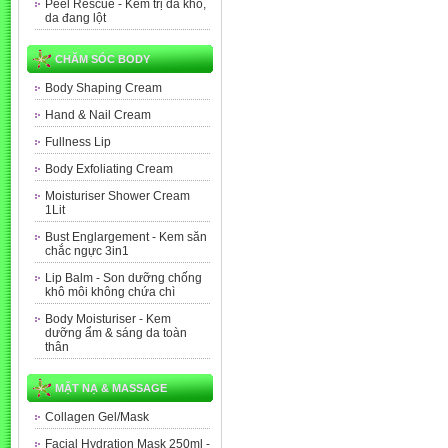
Peel Rescue - Kem trị da khô,
da đang lột
CHĂM SÓC BODY
Body Shaping Cream
Hand & Nail Cream
Fullness Lip
Body Exfoliating Cream
Moisturiser Shower Cream
1Lit
Bust Englargement - Kem săn
chắc ngực 3in1
Lip Balm - Son dưỡng chống
khô môi không chứa chì
Body Moisturiser - Kem
dưỡng ẩm & sáng da toàn
thân
MẶT NẠ & MASSAGE
Collagen Gel/Mask
Facial Hydration Mask 250ml -