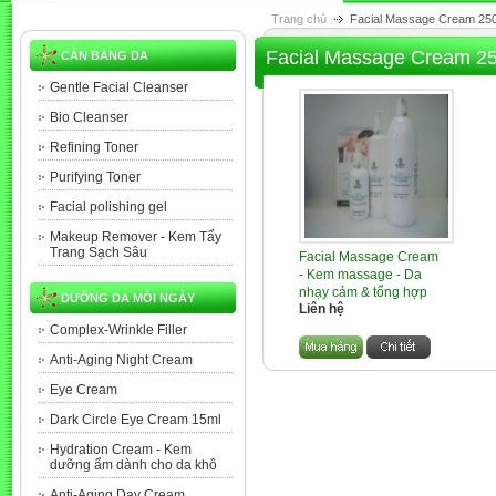
Trang chủ
Facial Massage Cream 250
Facial Massage Cream 25
CÂN BẰNG DA
Gentle Facial Cleanser
Bio Cleanser
Refining Toner
Purifying Toner
Facial polishing gel
Makeup Remover - Kem Tẩy
Trang Sạch Sâu
Facial Massage Cream
- Kem massage - Da
nhạy cảm & tổng hợp
DƯỠNG DA MỖI NGÀY
Liên hệ
Complex-Wrinkle Filler
Anti-Aging Night Cream
Eye Cream
Dark Circle Eye Cream 15ml
Hydration Cream - Kem
dưỡng ẩm dành cho da khô
Anti-Aging Day Cream