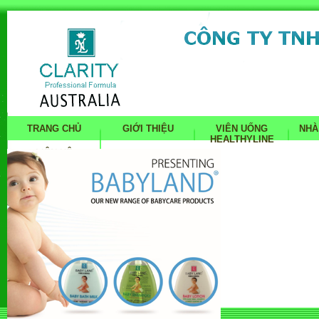
TRANG CHỦ
GIỚI THIỆU
VIÊN UỐNG
NHÀ
HEALTHYLINE
LIÊN HỆ