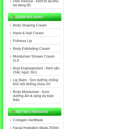
Peel Rescue - Kem trị da khô,
da đang lột
CHĂM SÓC BODY
Body Shaping Cream
Hand & Nail Cream
Fullness Lip
Body Exfoliating Cream
Moisturiser Shower Cream
1Lit
Bust Englargement - Kem săn
chắc ngực 3in1
Lip Balm - Son dưỡng chống
khô môi không chứa chì
Body Moisturiser - Kem
dưỡng ẩm & sáng da toàn
thân
MẶT NẠ & MASSAGE
Collagen Gel/Mask
Facial Hydration Mask 250ml -