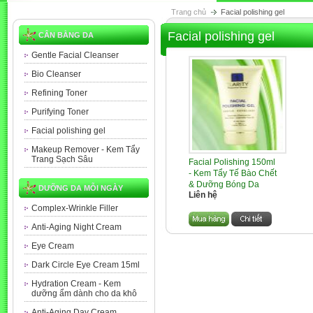
Trang chủ
Facial polishing gel
Facial polishing gel
CÂN BẰNG DA
Gentle Facial Cleanser
Bio Cleanser
Refining Toner
Purifying Toner
Facial polishing gel
Makeup Remover - Kem Tẩy
Trang Sạch Sâu
Facial Polishing 150ml
- Kem Tẩy Tế Bào Chết
& Dưỡng Bóng Da
DƯỠNG DA MỖI NGÀY
Liên hệ
Complex-Wrinkle Filler
Anti-Aging Night Cream
Eye Cream
Dark Circle Eye Cream 15ml
Hydration Cream - Kem
dưỡng ẩm dành cho da khô
Anti-Aging Day Cream