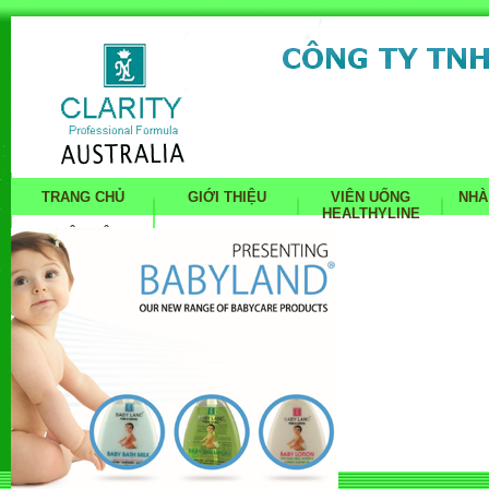
TRANG CHỦ
GIỚI THIỆU
VIÊN UỐNG
NHÀ
HEALTHYLINE
LIÊN HỆ