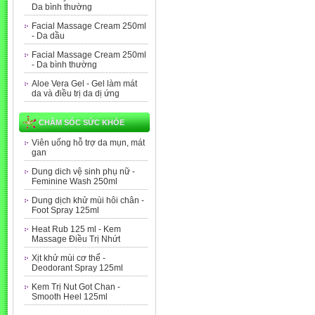
Da bình thường
Facial Massage Cream 250ml
- Da dầu
Facial Massage Cream 250ml
- Da bình thường
Aloe Vera Gel - Gel làm mát
da và điều trị da dị ứng
CHĂM SÓC SỨC KHỎE
Viên uống hỗ trợ da mụn, mát
gan
Dung dich vệ sinh phụ nữ -
Feminine Wash 250ml
Dung dịch khử mùi hôi chân -
Foot Spray 125ml
Heat Rub 125 ml - Kem
Massage Điều Trị Nhứt
Xịt khử mùi cơ thể -
Deodorant Spray 125ml
Kem Trị Nut Got Chan -
Smooth Heel 125ml