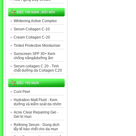
ĐẶC TRỊ NÁM , ĐỒI MỒI
Whitening Active Complex
Serum Collagen C-10
Cream Collagen C-20
Tinted Protective Moisturiser
Sunscreen SPF 30+ Kem
chống nắng&dưỡng ẩm
Serum collagen C 20 - Tinh
chất dưỡng da Collagen C20
ĐẶC TRỊ MỤN
Cool Peel
Hydration Matt Fluid - Kem
dưỡng và kiểm soát da nhờn
Acne Clear Repairing Gel -
Gel trị mụn
Refining Serum - Dung dich
tẩy tế bào chết cho da mụn