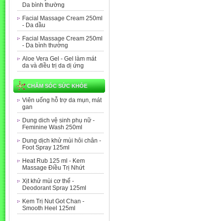
Da bình thường
Facial Massage Cream 250ml
- Da dầu
Facial Massage Cream 250ml
- Da bình thường
Aloe Vera Gel - Gel làm mát
da và điều trị da dị ứng
CHĂM SÓC SỨC KHỎE
Viên uống hỗ trợ da mụn, mát
gan
Dung dich vệ sinh phụ nữ -
Feminine Wash 250ml
Dung dịch khử mùi hôi chân -
Foot Spray 125ml
Heat Rub 125 ml - Kem
Massage Điều Trị Nhứt
Xịt khử mùi cơ thể -
Deodorant Spray 125ml
Kem Trị Nut Got Chan -
Smooth Heel 125ml