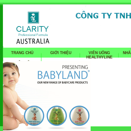
TRANG CHỦ
GIỚI THIỆU
VIÊN UỐNG
NHÀ
HEALTHYLINE
LIÊN HỆ