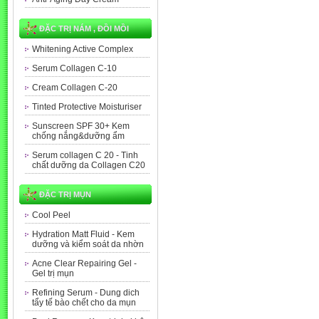
ĐẶC TRỊ NÁM , ĐỒI MỒI
Whitening Active Complex
Serum Collagen C-10
Cream Collagen C-20
Tinted Protective Moisturiser
Sunscreen SPF 30+ Kem
chống nắng&dưỡng ẩm
Serum collagen C 20 - Tinh
chất dưỡng da Collagen C20
ĐẶC TRỊ MỤN
Cool Peel
Hydration Matt Fluid - Kem
dưỡng và kiểm soát da nhờn
Acne Clear Repairing Gel -
Gel trị mụn
Refining Serum - Dung dich
tẩy tế bào chết cho da mụn