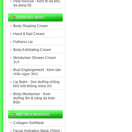
Peel Rescue - Kem trị da khô,
da đang lột
CHĂM SÓC BODY
Body Shaping Cream
Hand & Nail Cream
Fullness Lip
Body Exfoliating Cream
Moisturiser Shower Cream
1Lit
Bust Englargement - Kem săn
chắc ngực 3in1
Lip Balm - Son dưỡng chống
khô môi không chứa chì
Body Moisturiser - Kem
dưỡng ẩm & sáng da toàn
thân
MẶT NẠ & MASSAGE
Collagen Gel/Mask
Facial Hydration Mask 250ml -