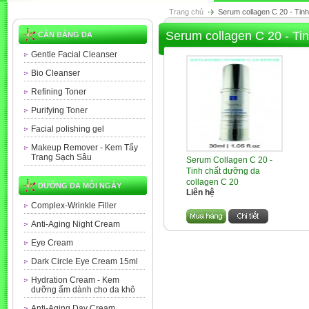
Trang chủ
Serum collagen C 20 - Tin
Serum collagen C 20 - Ti
CÂN BẰNG DA
Gentle Facial Cleanser
Bio Cleanser
Refining Toner
Purifying Toner
Facial polishing gel
Makeup Remover - Kem Tẩy
Trang Sạch Sâu
Serum Collagen C 20 -
Tinh chất dưỡng da
collagen C 20
DƯỠNG DA MỖI NGÀY
Liên hệ
Complex-Wrinkle Filler
Anti-Aging Night Cream
Eye Cream
Dark Circle Eye Cream 15ml
Hydration Cream - Kem
dưỡng ẩm dành cho da khô
Anti-Aging Day Cream