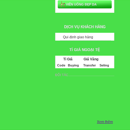
VIÊN UỐNG ĐẸP DA
DỊCH VỤ KHÁCH HÀNG
Qui định giao hàng
TỈ GIÁ NGOẠI TỆ
Tỉ Giá
Giá Vàng
Code
Buying
Transfer
Seling
ĐỐI TÁC.....................................................
Xem thêm