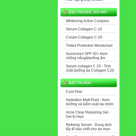
ĐẶC TRỊ NÁM , ĐỒI MỒI
Whitening Active Complex
Serum Collagen C-10
Cream Collagen C-20
Tinted Protective Moisturiser
Sunscreen SPF 30+ Kem
chống nắng&dưỡng ẩm
Serum collagen C 20 - Tinh
chất dưỡng da Collagen C20
ĐẶC TRỊ MỤN
Cool Peel
Hydration Matt Fluid - Kem
dưỡng và kiểm soát da nhờn
Acne Clear Repairing Gel -
Gel trị mụn
Refining Serum - Dung dich
tẩy tế bào chết cho da mụn