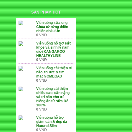
SẢN PHẨM HOT
Viên uống sữa ong
Chúa từ rừng thiên
nhiên châu Úc
0
VNĐ
Viên uống hỗ trợ sức
khỏe và sinh lý nam
giới KANGAROO
HEALTHYLINE
0
VNĐ
Viên uống cải thiện trí
não, thị lực & tim
mạch OMEGA3
0
VNĐ
Viên uống cải thiện
chiều cao, cân nặng
và trí não cho trẻ
biếng ăn từ sữa Dê
100%
0
VNĐ
Viên uống hỗ trợ
giảm cân & đẹp da
SỠ HỮU NHÃN HIỆU ĐỘC
Natural Slim
0
VNĐ
QUYỀN THEO YÊU CẦU KHÁCH