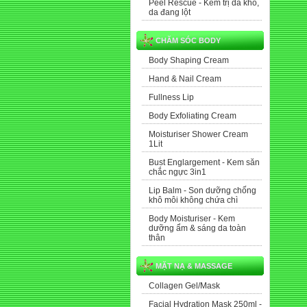
Peel Rescue - Kem trị da khô,
da đang lột
CHĂM SÓC BODY
Body Shaping Cream
Hand & Nail Cream
Fullness Lip
Body Exfoliating Cream
Moisturiser Shower Cream
1Lit
Bust Englargement - Kem săn
chắc ngực 3in1
Lip Balm - Son dưỡng chống
khô môi không chứa chì
Body Moisturiser - Kem
dưỡng ẩm & sáng da toàn
thân
MẶT NẠ & MASSAGE
Collagen Gel/Mask
Facial Hydration Mask 250ml -