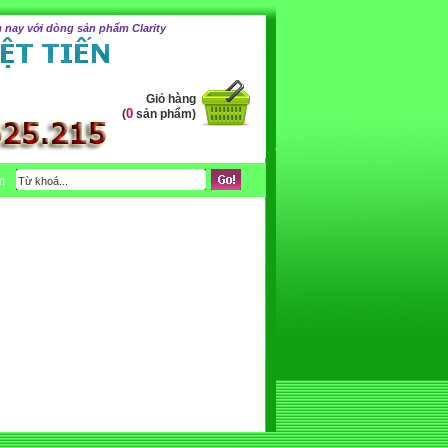
 nay với dòng sản phẩm Clarity
Giỏ hàng
0
(
sản phẩm)
m