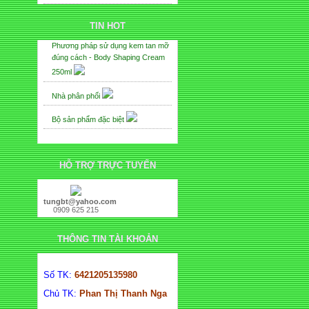
HÀNG
TIN HOT
Phương pháp sử dụng kem tan mỡ
đúng cách - Body Shaping Cream
250ml
Nhà phân phối
Bộ sản phẩm đặc biệt
HỖ TRỢ TRỰC TUYẾN
tungbt@yahoo.com
0909 625 215
THÔNG TIN TÀI KHOẢN
Số TK:
6421205135980
Chủ TK:
Phan Thị Thanh Nga