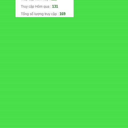
131
Truy cập Hôm qua :
169
Tổng số lượng truy cập :