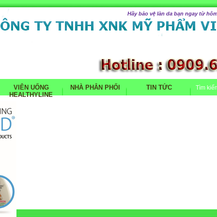
Hãy bảo vệ làn da bạn ngay từ hôm
VIÊN UỐNG
NHÀ PHÂN PHỐI
TIN TỨC
Tìm kiế
HEALTHYLINE