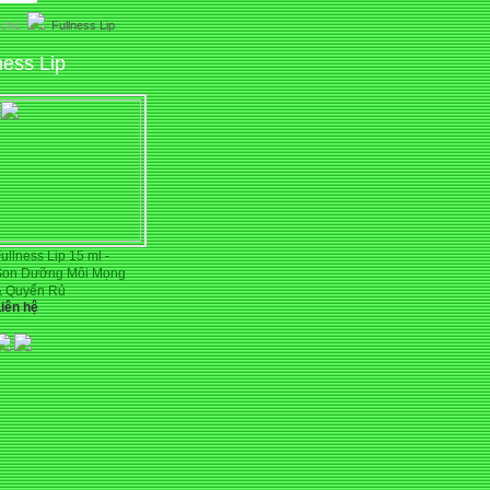
 chủ
Fullness Lip
ness Lip
ullness Lip 15 ml -
Son Dưỡng Môi Mọng
& Quyến Rủ
iên hệ