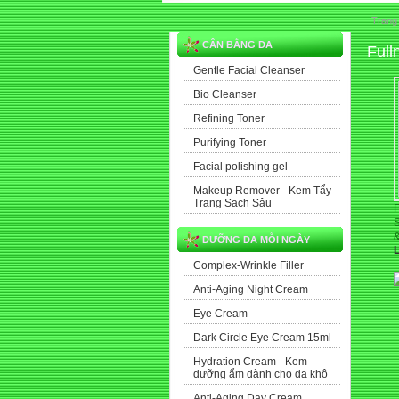
Trang
CÂN BẰNG DA
Full
Gentle Facial Cleanser
Bio Cleanser
Refining Toner
Purifying Toner
Facial polishing gel
Makeup Remover - Kem Tẩy
Trang Sạch Sâu
F
DƯỠNG DA MỖI NGÀY
L
Complex-Wrinkle Filler
Anti-Aging Night Cream
Eye Cream
Dark Circle Eye Cream 15ml
Hydration Cream - Kem
dưỡng ẩm dành cho da khô
Anti-Aging Day Cream