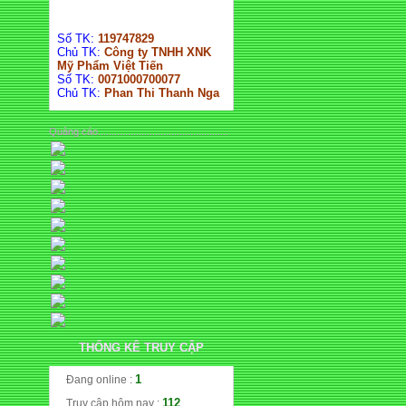
Số TK:
119747829
Chủ TK:
Công ty TNHH XNK
Mỹ Phẩm Việt Tiến
Số TK:
0071000700077
Chủ TK:
Phan Thi Thanh Nga
Quảng cáo................................................
THỐNG KÊ TRUY CẬP
1
Đang online :
112
Truy cập hôm nay :