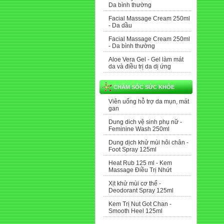
Da bình thường
Facial Massage Cream 250ml
- Da dầu
Facial Massage Cream 250ml
- Da bình thường
Aloe Vera Gel - Gel làm mát
da và điều trị da dị ứng
CHĂM SÓC SỨC KHỎE
Viên uống hỗ trợ da mụn, mát
gan
Dung dich vệ sinh phụ nữ -
Feminine Wash 250ml
Dung dịch khử mùi hôi chân -
Foot Spray 125ml
Heat Rub 125 ml - Kem
Massage Điều Trị Nhứt
Xịt khử mùi cơ thể -
Deodorant Spray 125ml
Kem Trị Nut Got Chan -
Smooth Heel 125ml