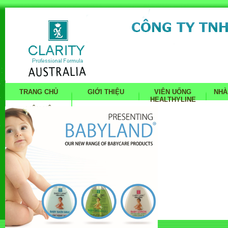
TRANG CHỦ
GIỚI THIỆU
VIÊN UỐNG
NHÀ
HEALTHYLINE
LIÊN HỆ