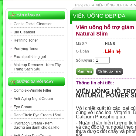
Trang chủ
VIÊN UỐNG ĐẸP DA
V
VIÊN UỐNG ĐẸP DA
CÂN BẰNG DA
Gentle Facial Cleanser
Viên uống hỗ trợ giảm
Bio Cleanser
Natural Slim
Refining Toner
Mã SP
:
HLNS
Purifying Toner
Liên hệ
Giá bán
:
Facial polishing gel
Số lượng
:
Makeup Remover - Kem Tẩy
Trang Sạch Sâu
DƯỠNG DA MỖI NGÀY
Thông tin chi tiết :
VIÊN UỐNG HỖ TRỢ
Complex-Wrinkle Filler
NATURAL POWER S
Anti-Aging Night Cream
Eye Cream
Với chiết xuất từ các loại củ
cùng với các loại Vitamin B1
Dark Circle Eye Cream 15ml
Calcium Phospho giúp:
- Ngăn chặn hiện tượng tíc
Hydration Cream - Kem
và các độc tố ra ngoài the
dưỡng ẩm dành cho da khô
thừa được đốt cháy và phóng
tiết.
Anti-Aging Day Cream