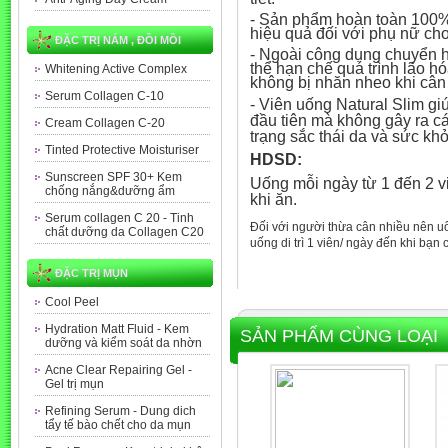
- Sản phẩm hoàn toàn 100% 
hiệu quả đối với phụ nữ cho
ĐẶC TRỊ NÁM , ĐỒI MỒI
- Ngoài công dụng chuyển h
thể hạn chế quá trình lão h
Whitening Active Complex
không bị nhăn nheo khi cân
Serum Collagen C-10
-
Viên uống Natural Slim gi
đầu tiên mà không gây ra cá
Cream Collagen C-20
trạng sắc thái da và sức khỏ
Tinted Protective Moisturiser
HDSD:
Sunscreen SPF 30+ Kem
Uống mỗi ngày từ 1 đến 2 v
chống nắng&dưỡng ẩm
khi ăn.
Serum collagen C 20 - Tinh
Đối với người thừa cân nhiều nên uốn
chất dưỡng da Collagen C20
uống di trì 1 viên/ ngày đến khi bạn
ĐẶC TRỊ MỤN
Cool Peel
Hydration Matt Fluid - Kem
SẢN PHẨM CÙNG LOẠI
dưỡng và kiểm soát da nhờn
Acne Clear Repairing Gel -
Gel trị mụn
Refining Serum - Dung dich
tẩy tế bào chết cho da mụn