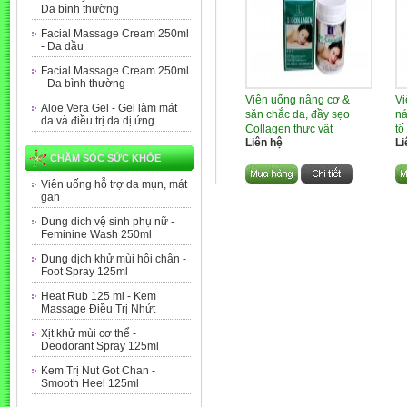
Da bình thường
Facial Massage Cream 250ml
- Da dầu
Facial Massage Cream 250ml
- Da bình thường
Viên uống nâng cơ &
Vi
Aloe Vera Gel - Gel làm mát
săn chắc da, đầy sẹo
ná
da và điều trị da dị ứng
Collagen thực vật
tố
Liên hệ
Li
CHĂM SÓC SỨC KHỎE
Viên uống hỗ trợ da mụn, mát
gan
Dung dich vệ sinh phụ nữ -
Feminine Wash 250ml
Dung dịch khử mùi hôi chân -
Foot Spray 125ml
Heat Rub 125 ml - Kem
Massage Điều Trị Nhứt
Xịt khử mùi cơ thể -
Deodorant Spray 125ml
Kem Trị Nut Got Chan -
Smooth Heel 125ml