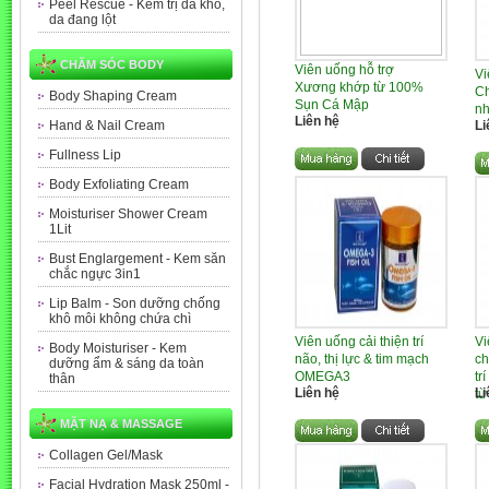
Peel Rescue - Kem trị da khô,
da đang lột
CHĂM SÓC BODY
Viên uống hỗ trợ
Vi
Xương khớp từ 100%
Ch
Body Shaping Cream
Sụn Cá Mập
nh
Liên hệ
Li
Hand & Nail Cream
Fullness Lip
Body Exfoliating Cream
Moisturiser Shower Cream
1Lit
Bust Englargement - Kem săn
chắc ngực 3in1
Lip Balm - Son dưỡng chống
khô môi không chứa chì
Viên uống cải thiện trí
Vi
Body Moisturiser - Kem
não, thị lực & tim mạch
ch
dưỡng ẩm & sáng da toàn
OMEGA3
tr
thân
Liên hệ
Li
từ
MẶT NẠ & MASSAGE
Collagen Gel/Mask
Facial Hydration Mask 250ml -