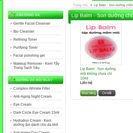
Trang chủ
Lip Balm - Son dưỡng chốn
Lip Balm - Son dưỡng ch
CÂN BẰNG DA
Gentle Facial Cleanser
Bio Cleanser
Refining Toner
Purifying Toner
Facial polishing gel
Makeup Remover - Kem Tẩy
Trang Sạch Sâu
Lip Balm - Son dưỡng
môi không chưa chì
10ml
DƯỠNG DA MỖI NGÀY
Liên hệ
Complex-Wrinkle Filler
Anti-Aging Night Cream
Eye Cream
Dark Circle Eye Cream 15ml
Hydration Cream - Kem
dưỡng ẩm dành cho da khô
Anti-Aging Day Cream