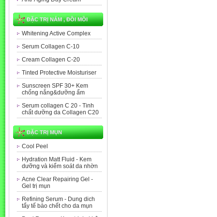
ĐẶC TRỊ NÁM , ĐỒI MỒI
Whitening Active Complex
Serum Collagen C-10
Cream Collagen C-20
Tinted Protective Moisturiser
Sunscreen SPF 30+ Kem
chống nắng&dưỡng ẩm
Serum collagen C 20 - Tinh
chất dưỡng da Collagen C20
ĐẶC TRỊ MỤN
Cool Peel
Hydration Matt Fluid - Kem
dưỡng và kiểm soát da nhờn
Acne Clear Repairing Gel -
Gel trị mụn
Refining Serum - Dung dich
tẩy tế bào chết cho da mụn