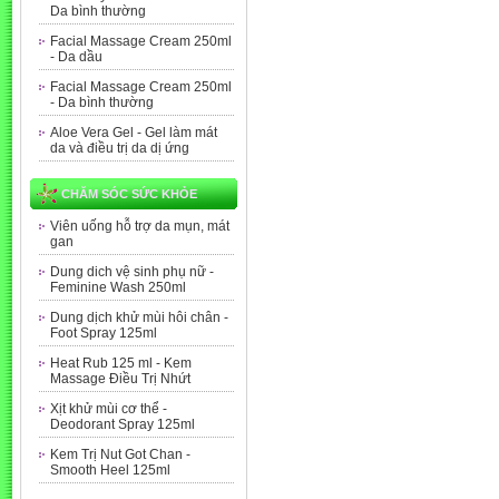
Da bình thường
Facial Massage Cream 250ml
- Da dầu
Facial Massage Cream 250ml
- Da bình thường
Aloe Vera Gel - Gel làm mát
da và điều trị da dị ứng
CHĂM SÓC SỨC KHỎE
Viên uống hỗ trợ da mụn, mát
gan
Dung dich vệ sinh phụ nữ -
Feminine Wash 250ml
Dung dịch khử mùi hôi chân -
Foot Spray 125ml
Heat Rub 125 ml - Kem
Massage Điều Trị Nhứt
Xịt khử mùi cơ thể -
Deodorant Spray 125ml
Kem Trị Nut Got Chan -
Smooth Heel 125ml