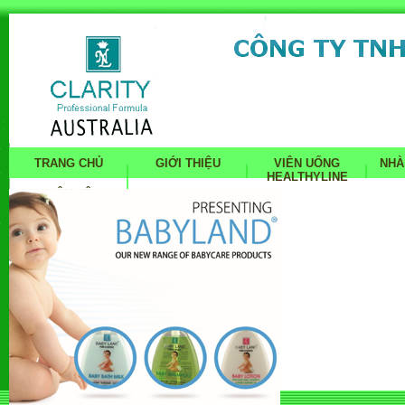
TRANG CHỦ
GIỚI THIỆU
VIÊN UỐNG
NHÀ
HEALTHYLINE
LIÊN HỆ