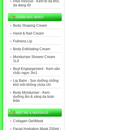
Peel Rescue - Kem trị da khô,
da đang lột
CHĂM SÓC BODY
Body Shaping Cream
Hand & Nail Cream
Fullness Lip
Body Exfoliating Cream
Moisturiser Shower Cream
1Lit
Bust Englargement - Kem săn
chắc ngực 3in1
Lip Balm - Son dưỡng chống
khô môi không chứa chì
Body Moisturiser - Kem
dưỡng ẩm & sáng da toàn
thân
MẶT NẠ & MASSAGE
Collagen Gel/Mask
Facial Hydration Mask 250ml -