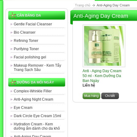
Trang chủ
Anti-Aging Day Cream
Anti-Aging Day Cream
CÂN BẰNG DA
Gentle Facial Cleanser
Bio Cleanser
Refining Toner
Purifying Toner
Facial polishing gel
Makeup Remover - Kem Tẩy
Trang Sạch Sâu
Anti - Aging Day Cream
50 ml - Kem Dưỡng Da
Ban Ngày
DƯỠNG DA MỖI NGÀY
Liên hệ
Complex-Wrinkle Filler
Anti-Aging Night Cream
Eye Cream
Dark Circle Eye Cream 15ml
Hydration Cream - Kem
dưỡng ẩm dành cho da khô
Anti-Aging Day Cream