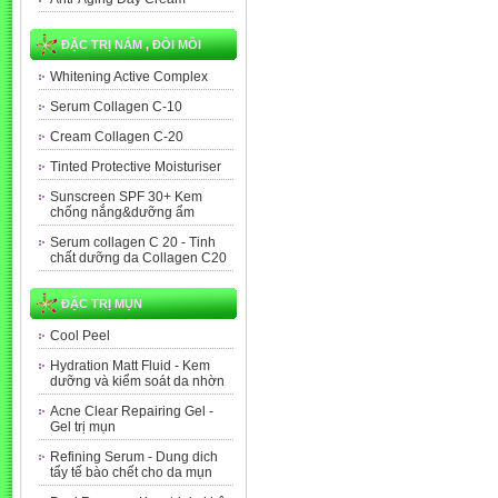
ĐẶC TRỊ NÁM , ĐỒI MỒI
Whitening Active Complex
Serum Collagen C-10
Cream Collagen C-20
Tinted Protective Moisturiser
Sunscreen SPF 30+ Kem
chống nắng&dưỡng ẩm
Serum collagen C 20 - Tinh
chất dưỡng da Collagen C20
ĐẶC TRỊ MỤN
Cool Peel
Hydration Matt Fluid - Kem
dưỡng và kiểm soát da nhờn
Acne Clear Repairing Gel -
Gel trị mụn
Refining Serum - Dung dich
tẩy tế bào chết cho da mụn