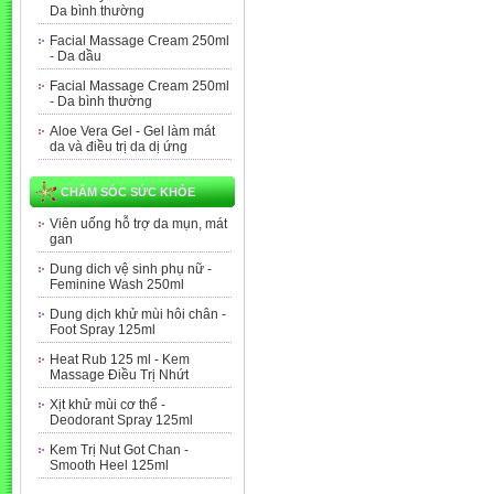
Da bình thường
Facial Massage Cream 250ml
- Da dầu
Facial Massage Cream 250ml
- Da bình thường
Aloe Vera Gel - Gel làm mát
da và điều trị da dị ứng
CHĂM SÓC SỨC KHỎE
Viên uống hỗ trợ da mụn, mát
gan
Dung dich vệ sinh phụ nữ -
Feminine Wash 250ml
Dung dịch khử mùi hôi chân -
Foot Spray 125ml
Heat Rub 125 ml - Kem
Massage Điều Trị Nhứt
Xịt khử mùi cơ thể -
Deodorant Spray 125ml
Kem Trị Nut Got Chan -
Smooth Heel 125ml