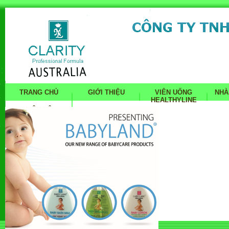
TRANG CHỦ
GIỚI THIỆU
VIÊN UỐNG
NHÀ
HEALTHYLINE
LIÊN HỆ