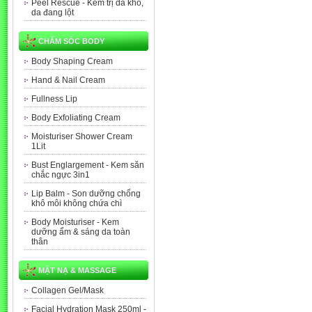
Peel Rescue - Kem trị da khô,
da đang lột
CHĂM SÓC BODY
Body Shaping Cream
Hand & Nail Cream
Fullness Lip
Body Exfoliating Cream
Moisturiser Shower Cream
1Lit
Bust Englargement - Kem săn
chắc ngực 3in1
Lip Balm - Son dưỡng chống
khô môi không chứa chì
Body Moisturiser - Kem
dưỡng ẩm & sáng da toàn
thân
MẶT NẠ & MASSAGE
Collagen Gel/Mask
Facial Hydration Mask 250ml -