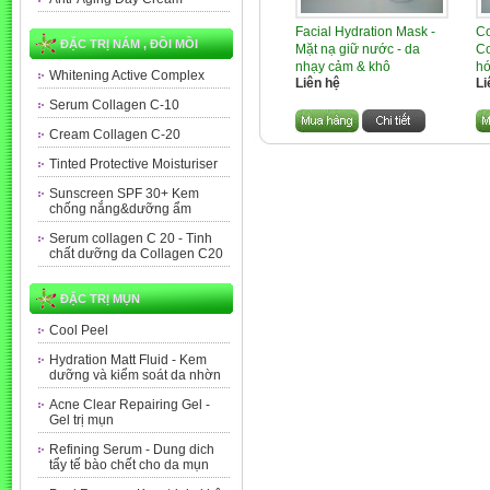
Facial Hydration Mask -
Co
ĐẶC TRỊ NÁM , ĐỒI MỒI
Mặt nạ giữ nước - da
Co
nhạy cảm & khô
hó
Whitening Active Complex
Liên hệ
Li
Serum Collagen C-10
Cream Collagen C-20
Tinted Protective Moisturiser
Sunscreen SPF 30+ Kem
chống nắng&dưỡng ẩm
Serum collagen C 20 - Tinh
chất dưỡng da Collagen C20
ĐẶC TRỊ MỤN
Cool Peel
Hydration Matt Fluid - Kem
dưỡng và kiểm soát da nhờn
Acne Clear Repairing Gel -
Gel trị mụn
Refining Serum - Dung dich
tẩy tế bào chết cho da mụn