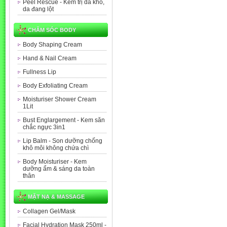
Peel Rescue - Kem trị da khô,
da đang lột
CHĂM SÓC BODY
Body Shaping Cream
Hand & Nail Cream
Fullness Lip
Body Exfoliating Cream
Moisturiser Shower Cream
1Lit
Bust Englargement - Kem săn
chắc ngực 3in1
Lip Balm - Son dưỡng chống
khô môi không chứa chì
Body Moisturiser - Kem
dưỡng ẩm & sáng da toàn
thân
MẶT NẠ & MASSAGE
Collagen Gel/Mask
Facial Hydration Mask 250ml -