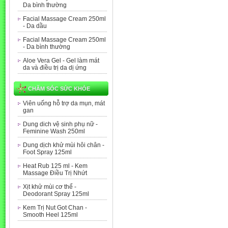
Da bình thường
Facial Massage Cream 250ml
- Da dầu
Facial Massage Cream 250ml
- Da bình thường
Aloe Vera Gel - Gel làm mát
da và điều trị da dị ứng
CHĂM SÓC SỨC KHỎE
Viên uống hỗ trợ da mụn, mát
gan
Dung dich vệ sinh phụ nữ -
Feminine Wash 250ml
Dung dịch khử mùi hôi chân -
Foot Spray 125ml
Heat Rub 125 ml - Kem
Massage Điều Trị Nhứt
Xịt khử mùi cơ thể -
Deodorant Spray 125ml
Kem Trị Nut Got Chan -
Smooth Heel 125ml