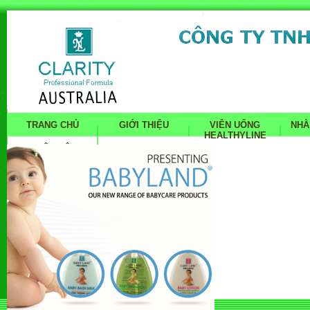
TRANG CHỦ
GIỚI THIỆU
VIÊN UỐNG
NHÀ
HEALTHYLINE
LIÊN HỆ