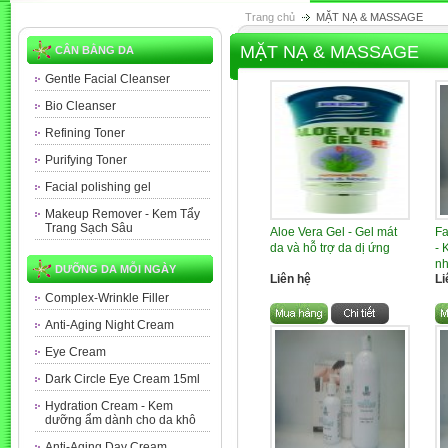
Trang chủ
MẶT NẠ & MASSAGE
MẶT NẠ & MASSAGE
CÂN BẰNG DA
Gentle Facial Cleanser
Bio Cleanser
Refining Toner
Purifying Toner
Facial polishing gel
Makeup Remover - Kem Tẩy
Trang Sạch Sâu
Aloe Vera Gel - Gel mát
Fa
da và hỗ trợ da dị ứng
- 
nh
DƯỠNG DA MỖI NGÀY
Liên hệ
Li
Complex-Wrinkle Filler
Anti-Aging Night Cream
Eye Cream
Dark Circle Eye Cream 15ml
Hydration Cream - Kem
dưỡng ẩm dành cho da khô
Anti-Aging Day Cream